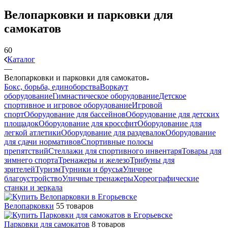
Велопарковки и парковки для
самокатов
60
Каталог
—
Велопарковки и парковки для самокатов
Бокс, борьба, единоборства
Воркаут
оборудование
Гимнастическое оборудование
Детское
спортивное и игровое оборудование
Игровой
спорт
Оборудование для бассейнов
Оборудование для детских
площадок
Оборудование для кроссфит
Оборудование для
легкой атлетики
Оборудование для раздевалок
Оборудование
для сдачи нормативов
Спортивные полосы
препятствий
Стеллажи для спортивного инвентаря
Товары для
зимнего спорта
Тренажеры и железо
Трибуны для
зрителей
Туризм
Турники и брусья
Уличное
благоустройство
Уличные тренажеры
Хореографические
станки и зеркала
Велопарковки
55 товаров
Парковки для самокатов
8 товаров