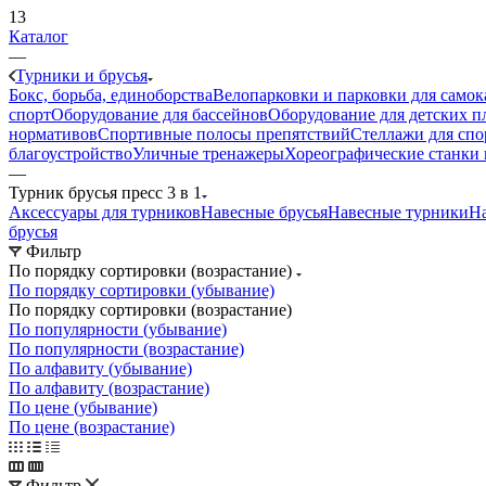
13
Каталог
—
Турники и брусья
Бокс, борьба, единоборства
Велопарковки и парковки для самок
спорт
Оборудование для бассейнов
Оборудование для детских 
нормативов
Спортивные полосы препятствий
Стеллажи для спо
благоустройство
Уличные тренажеры
Хореографические станки 
—
Турник брусья пресс 3 в 1
Аксессуары для турников
Навесные брусья
Навесные турники
На
брусья
Фильтр
По порядку сортировки (возрастание)
По порядку сортировки (убывание)
По порядку сортировки (возрастание)
По популярности (убывание)
По популярности (возрастание)
По алфавиту (убывание)
По алфавиту (возрастание)
По цене (убывание)
По цене (возрастание)
Фильтр