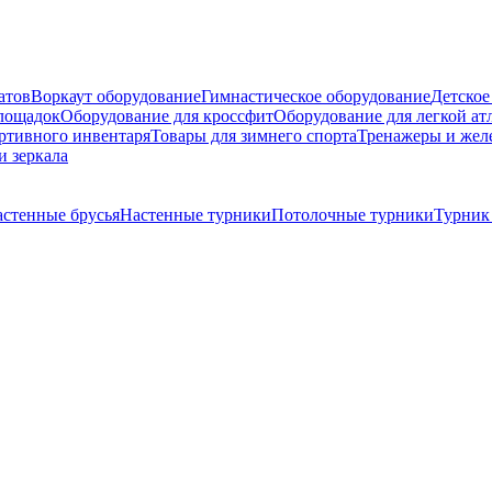
атов
Воркаут оборудование
Гимнастическое оборудование
Детское
площадок
Оборудование для кроссфит
Оборудование для легкой ат
ртивного инвентаря
Товары для зимнего спорта
Тренажеры и жел
и зеркала
стенные брусья
Настенные турники
Потолочные турники
Турник 