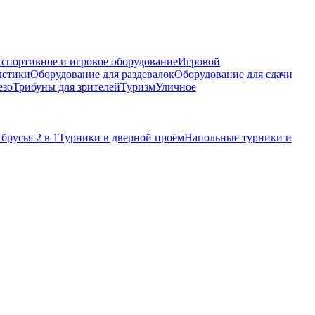
 спортивное и игровое оборудование
Игровой
летики
Оборудование для раздевалок
Оборудование для сдачи
езо
Трибуны для зрителей
Туризм
Уличное
брусья 2 в 1
Турники в дверной проём
Напольные турники и