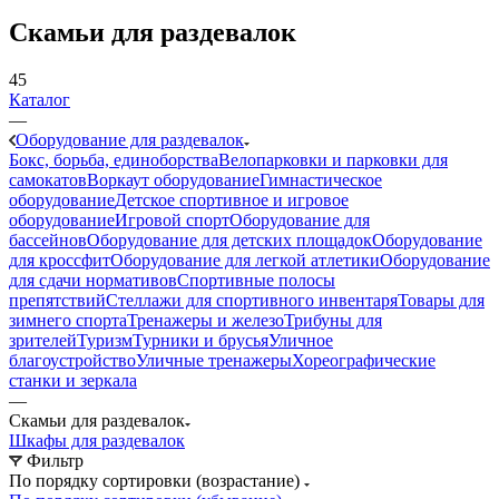
Скамьи для раздевалок
45
Каталог
—
Оборудование для раздевалок
Бокс, борьба, единоборства
Велопарковки и парковки для
самокатов
Воркаут оборудование
Гимнастическое
оборудование
Детское спортивное и игровое
оборудование
Игровой спорт
Оборудование для
бассейнов
Оборудование для детских площадок
Оборудование
для кроссфит
Оборудование для легкой атлетики
Оборудование
для сдачи нормативов
Спортивные полосы
препятствий
Стеллажи для спортивного инвентаря
Товары для
зимнего спорта
Тренажеры и железо
Трибуны для
зрителей
Туризм
Турники и брусья
Уличное
благоустройство
Уличные тренажеры
Хореографические
станки и зеркала
—
Скамьи для раздевалок
Шкафы для раздевалок
Фильтр
По порядку сортировки (возрастание)