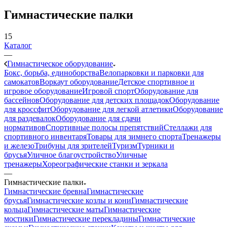
Гимнастические палки
15
Каталог
—
Гимнастическое оборудование
Бокс, борьба, единоборства
Велопарковки и парковки для
самокатов
Воркаут оборудование
Детское спортивное и
игровое оборудование
Игровой спорт
Оборудование для
бассейнов
Оборудование для детских площадок
Оборудование
для кроссфит
Оборудование для легкой атлетики
Оборудование
для раздевалок
Оборудование для сдачи
нормативов
Спортивные полосы препятствий
Стеллажи для
спортивного инвентаря
Товары для зимнего спорта
Тренажеры
и железо
Трибуны для зрителей
Туризм
Турники и
брусья
Уличное благоустройство
Уличные
тренажеры
Хореографические станки и зеркала
—
Гимнастические палки
Гимнастические бревна
Гимнастические
брусья
Гимнастические козлы и кони
Гимнастические
кольца
Гимнастические маты
Гимнастические
мостики
Гимнастические перекладины
Гимнастические