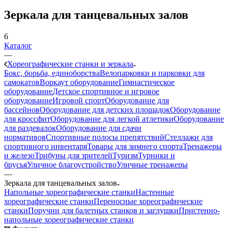
Зеркала для танцевальных залов
6
Каталог
—
Хореографические станки и зеркала
Бокс, борьба, единоборства
Велопарковки и парковки для
самокатов
Воркаут оборудование
Гимнастическое
оборудование
Детское спортивное и игровое
оборудование
Игровой спорт
Оборудование для
бассейнов
Оборудование для детских площадок
Оборудование
для кроссфит
Оборудование для легкой атлетики
Оборудование
для раздевалок
Оборудование для сдачи
нормативов
Спортивные полосы препятствий
Стеллажи для
спортивного инвентаря
Товары для зимнего спорта
Тренажеры
и железо
Трибуны для зрителей
Туризм
Турники и
брусья
Уличное благоустройство
Уличные тренажеры
—
Зеркала для танцевальных залов
Напольные хореографические станки
Настенные
хореографические станки
Переносные хореографические
станки
Поручни для балетных станков и заглушки
Пристенно-
напольные хореографические станки