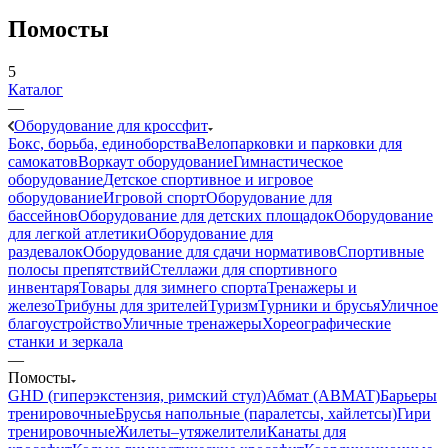
Помосты
5
Каталог
—
Оборудование для кроссфит
Бокс, борьба, единоборства
Велопарковки и парковки для
самокатов
Воркаут оборудование
Гимнастическое
оборудование
Детское спортивное и игровое
оборудование
Игровой спорт
Оборудование для
бассейнов
Оборудование для детских площадок
Оборудование
для легкой атлетики
Оборудование для
раздевалок
Оборудование для сдачи нормативов
Спортивные
полосы препятствий
Стеллажи для спортивного
инвентаря
Товары для зимнего спорта
Тренажеры и
железо
Трибуны для зрителей
Туризм
Турники и брусья
Уличное
благоустройство
Уличные тренажеры
Хореографические
станки и зеркала
—
Помосты
GHD (гиперэкстензия, римский стул)
Абмат (ABMAT)
Барьеры
тренировочные
Брусья напольные (паралетсы, хайлетсы)
Гири
тренировочные
Жилеты–утяжелители
Канаты для