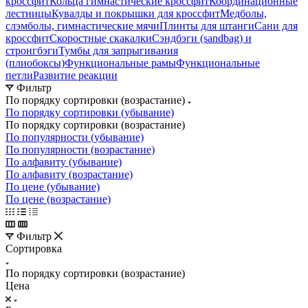
кроссфит
Кольца гимнастические кроссфит
Координационные
лестницы
Кувалды и покрышки для кроссфит
Медболы,
слэмболы, гимнастические мячи
Плинты для штанги
Сани для
кроссфит
Скоростные скакалки
Сэндбэги (sandbag) и
стронгбэги
Тумбы для запрыгивания
(плиобоксы)
Функциональные рамы
Функциональные
петли
Развитие реакции
Фильтр
По порядку сортировки (возрастание)
По порядку сортировки (убывание)
По порядку сортировки (возрастание)
По популярности (убывание)
По популярности (возрастание)
По алфавиту (убывание)
По алфавиту (возрастание)
По цене (убывание)
По цене (возрастание)
Фильтр
Сортировка
По порядку сортировки (возрастание)
Цена