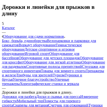
Дорожки и линейки для прыжков в
длину
5
Каталог
—
Оборудование для сдачи нормативов
Бокс, борьба, единоборства
Велопарковки и парковки для
самокатов
Воркаут оборудование
Гимнастическое
оборудование
Детское спортивное и игровое
оборудование
Игровой спорт
Оборудование для
бассейнов
Оборудование для детских площадок
Оборудование
для кроссфит
Оборудование для легкой атлетики
Оборудование
для раздевалок
Спортивные полосы препятствий
Стеллажи для
спортивного инвентаря
Товары для зимнего спорта
Тренажеры
и железо
Трибуны для зрителей
Туризм
Турники и
брусья
Уличное благоустройство
Уличные
тренажеры
Хореографические станки и зеркала
—
Дорожки и линейки для прыжков в длину
Дорожки для разбега
Доски и скамьи для пресса
Измерение
гибкости
Мобильный тир
Помосты для гиревого
спорта
Снаряды для метания
Счетчик для отжиманий
Турники