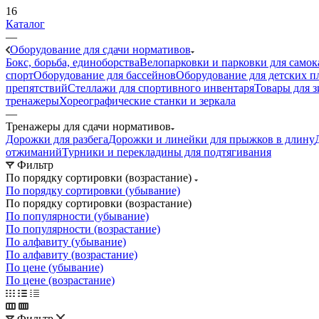
16
Каталог
—
Оборудование для сдачи нормативов
Бокс, борьба, единоборства
Велопарковки и парковки для самок
спорт
Оборудование для бассейнов
Оборудование для детских 
препятствий
Стеллажи для спортивного инвентаря
Товары для з
тренажеры
Хореографические станки и зеркала
—
Тренажеры для сдачи нормативов
Дорожки для разбега
Дорожки и линейки для прыжков в длину
отжиманий
Турники и перекладины для подтягивания
Фильтр
По порядку сортировки (возрастание)
По порядку сортировки (убывание)
По порядку сортировки (возрастание)
По популярности (убывание)
По популярности (возрастание)
По алфавиту (убывание)
По алфавиту (возрастание)
По цене (убывание)
По цене (возрастание)
Фильтр