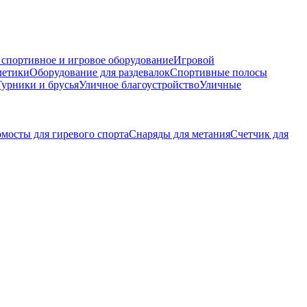
 спортивное и игровое оборудование
Игровой
летики
Оборудование для раздевалок
Спортивные полосы
Турники и брусья
Уличное благоустройство
Уличные
мосты для гиревого спорта
Снаряды для метания
Счетчик для