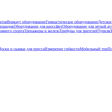
атов
Воркаут оборудование
Гимнастическое оборудование
Детское
площадок
Оборудование для кроссфит
Оборудование для легкой ат
имнего спорта
Тренажеры и железо
Трибуны для зрителей
Туризм
Доски и скамьи для пресса
Измерение гибкости
Мобильный тир
По