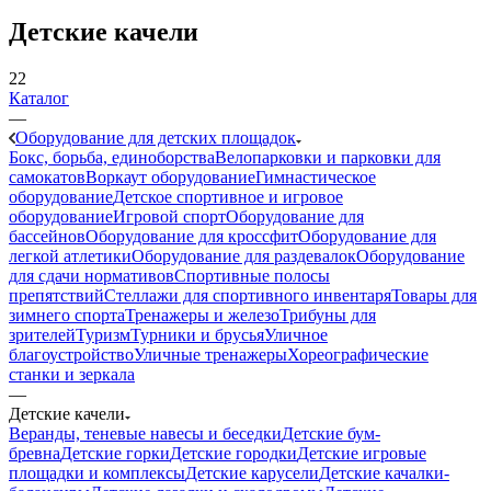
Детские качели
22
Каталог
—
Оборудование для детских площадок
Бокс, борьба, единоборства
Велопарковки и парковки для
самокатов
Воркаут оборудование
Гимнастическое
оборудование
Детское спортивное и игровое
оборудование
Игровой спорт
Оборудование для
бассейнов
Оборудование для кроссфит
Оборудование для
легкой атлетики
Оборудование для раздевалок
Оборудование
для сдачи нормативов
Спортивные полосы
препятствий
Стеллажи для спортивного инвентаря
Товары для
зимнего спорта
Тренажеры и железо
Трибуны для
зрителей
Туризм
Турники и брусья
Уличное
благоустройство
Уличные тренажеры
Хореографические
станки и зеркала
—
Детские качели
Веранды, теневые навесы и беседки
Детские бум-
бревна
Детские горки
Детские городки
Детские игровые
площадки и комплексы
Детские карусели
Детские качалки-