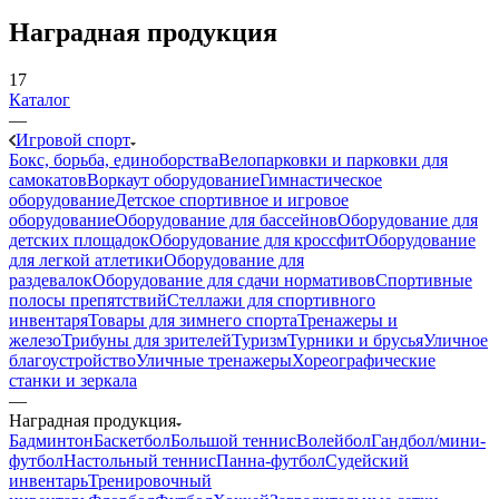
Наградная продукция
17
Каталог
—
Игровой спорт
Бокс, борьба, единоборства
Велопарковки и парковки для
самокатов
Воркаут оборудование
Гимнастическое
оборудование
Детское спортивное и игровое
оборудование
Оборудование для бассейнов
Оборудование для
детских площадок
Оборудование для кроссфит
Оборудование
для легкой атлетики
Оборудование для
раздевалок
Оборудование для сдачи нормативов
Спортивные
полосы препятствий
Стеллажи для спортивного
инвентаря
Товары для зимнего спорта
Тренажеры и
железо
Трибуны для зрителей
Туризм
Турники и брусья
Уличное
благоустройство
Уличные тренажеры
Хореографические
станки и зеркала
—
Наградная продукция
Бадминтон
Баскетбол
Большой теннис
Волейбол
Гандбол/мини-
футбол
Настольный теннис
Панна-футбол
Судейский
инвентарь
Тренировочный