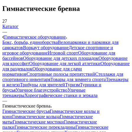
Гимнастические бревна
27
Каталог
—
Гимнастическое оборудование
Бокс, борьба, единоборства
Велопарковки и парковки для
самокатов
Воркаут оборудование
Детское спортивное и
игровое оборудование
Игровой спорт
Оборудование для
бассейнов
Оборудование для детских площадок
Оборудование
для кроссфит
Оборудование для легкой атлетики
Оборудование
для раздевалок
Оборудование для сдачи
нормативов
Спортивные полосы препятствий
Стеллажи для
спортивного инвентаря
Товары для зимнего спорта
Тренажеры
и железо
Трибуны для зрителей
Туризм
Турники и
брусья
Уличное благоустройство
Уличные
тренажеры
Хореографические станки и зеркала
—
Гимнастические бревна
Гимнастические брусья
Гимнастические козлы и
кони
Гимнастические кольца
Гимнастические
маты
Гимнастические мостики
Гимнастические
палки
Гимнастические перекладины
Гимнастические